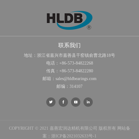
联系我们
地址：浙江省嘉兴市嘉善县干窑镇俞曹北路18号
电话：
+86-573-84822268
传真：
+86-573-84822280
邮箱：
sales@hldbearings.com
邮编：314107




COPYRIGHT © 2021 嘉善宏润达精机有限公司 版权所有 网站备
案：
浙ICP备2021032633号-1