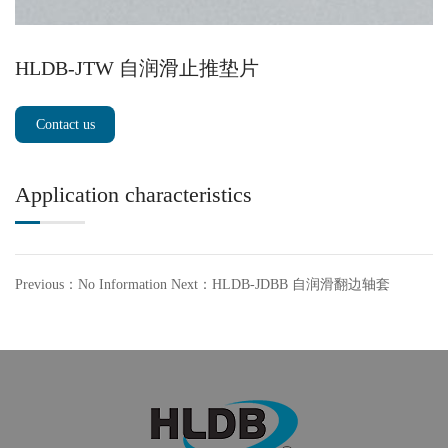
HLDB-JTW 自润滑止推垫片
Contact us
Application characteristics
Previous：No Information
Next：HLDB-JDBB 自润滑翻边轴套